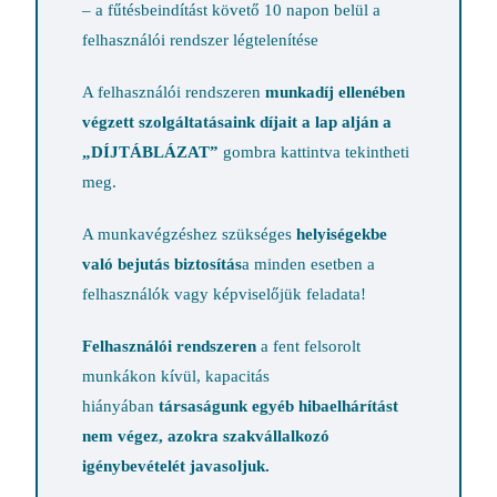
– a fűtésbeindítást követő 10 napon belül a
felhasználói rendszer légtelenítése
A felhasználói rendszeren
munkadíj ellenében
végzett szolgáltatásaink díjait a lap alján a
„DÍJTÁBLÁZAT”
gombra kattintva tekintheti
meg.
A munkavégzéshez szükséges
helyiségekbe
való bejutás
biztosítás
a minden esetben a
felhasználók vagy képviselőjük feladata!
Felhasználói rendszeren
a fent felsorolt
munkákon kívül, kapacitás
hiányában
társaságunk egyéb hibaelhárítást
nem végez, azokra szakvállalkozó
igénybevételét javasoljuk.