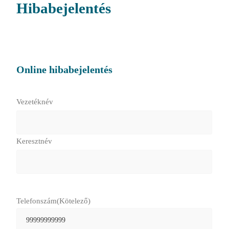
Hibabejelentés
Online hibabejelentés
Név
(Kötelező)
Vezetéknév
Keresztnév
Telefonszám
(Kötelező)