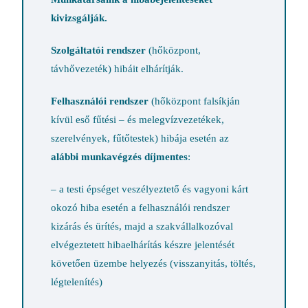
kivizsgálják.
Szolgáltatói rendszer
(hőközpont,
távhővezeték) hibáit elhárítják.
Felhasználói rendszer
(hőközpont falsíkján
kívül eső fűtési – és melegvízvezetékek,
szerelvények, fűtőtestek) hibája esetén az
alábbi munkavégzés díjmentes
:
– a testi épséget veszélyeztető és vagyoni kárt
okozó hiba esetén a felhasználói rendszer
kizárás és ürítés, majd a szakvállalkozóval
elvégeztetett hibaelhárítás készre jelentését
követően üzembe helyezés (visszanyitás, töltés,
légtelenítés)