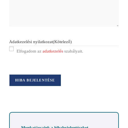
Adatkezelési nyilatkozat
(Kötelező)
Elfogadom az
adatkezelés
szabályait.
HIBA BEJELENTÉSE
Munkatársaink a hibabejelentéseket