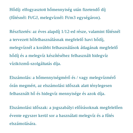
Hődíj: elfogyasztott hőmennyiség után fizetendő díj
(fűtésnél: Ft/GJ, melegvíznél: Ft/m3 egységáron).
Részfizetés: az éves alapdíj 1/12-ed része, valamint fűtésnél
a tervezett hőfelhasználásnak megfelelő havi hődíj,
melegvíznél a korábbi felhasználások átlagának megfelelő
hődíj és a melegvíz készítéséhez felhasznált hidegvíz
víziközmű-szolgáltatás díja.
Elszámolás: a hőmennyiségmérő és / vagy melegvízmérő
órán megmért, az elszámolási időszak alatt ténylegesen
felhasznált hő és hidegvíz mennyisége és azok díja.
Elszámolási időszak: a jogszabályi előírásoknak megfelelően
évente egyszer kerül sor a használati melegvíz és a fűtés
elszámolására.