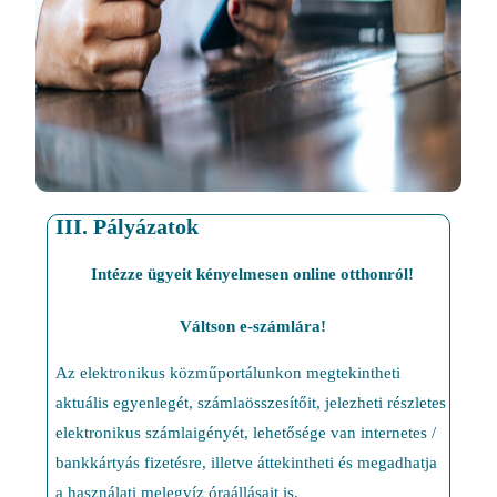
III. Pályázatok
Intézze ügyeit kényelmesen online otthonról!
Váltson e-számlára!
Az elektronikus közműportálunkon megtekintheti
aktuális egyenlegét, számlaösszesítőit, jelezheti részletes
elektronikus számlaigényét, lehetősége van internetes /
bankkártyás fizetésre, illetve áttekintheti és megadhatja
a használati melegvíz óraállásait is.