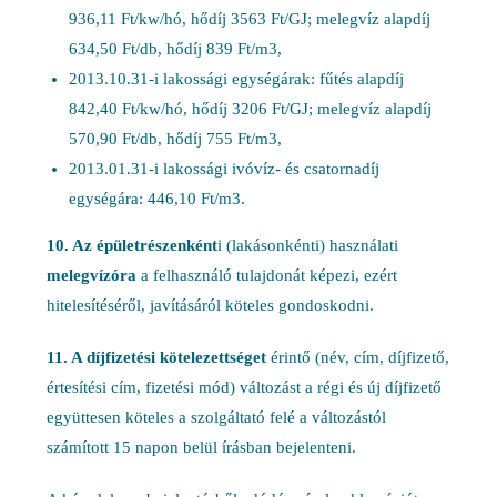
936,11 Ft/kw/hó, hődíj 3563 Ft/GJ; melegvíz alapdíj
634,50 Ft/db, hődíj 839 Ft/m3,
2013.10.31-i lakossági egységárak: fűtés alapdíj
842,40 Ft/kw/hó, hődíj 3206 Ft/GJ; melegvíz alapdíj
570,90 Ft/db, hődíj 755 Ft/m3,
2013.01.31-i lakossági ivóvíz- és csatornadíj
egységára: 446,10 Ft/m3.
10. Az épületrészenként
i (lakásonkénti) használati
melegvízóra
a felhasználó tulajdonát képezi, ezért
hitelesítéséről, javításáról köteles gondoskodni.
11. A díjfizetési kötelezettséget
érintő (név, cím, díjfizető,
értesítési cím, fizetési mód) változást a régi és új díjfizető
együttesen köteles a szolgáltató felé a változástól
számított 15 napon belül írásban bejelenteni.