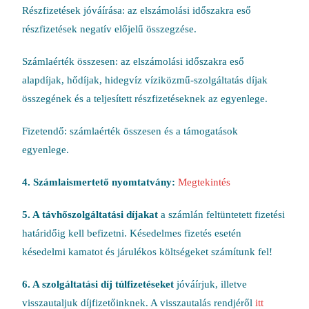
Részfizetések jóváírása: az elszámolási időszakra eső
részfizetések negatív előjelű összegzése.
Számlaérték összesen: az elszámolási időszakra eső
alapdíjak, hődíjak, hidegvíz víziközmű-szolgáltatás díjak
összegének és a teljesített részfizetéseknek az egyenlege.
Fizetendő: számlaérték összesen és a támogatások
egyenlege.
4. Számlaismertető nyomtatvány:
Megtekintés
5. A távhőszolgáltatási díjakat
a számlán feltüntetett fizetési
határidőig kell befizetni. Késedelmes fizetés esetén
késedelmi kamatot és járulékos költségeket számítunk fel!
6. A szolgáltatási díj túlfizetéseket
jóváírjuk, illetve
visszautaljuk díjfizetőinknek. A visszautalás rendjéről
itt