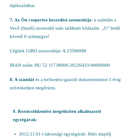
tájékozódhat.
7. Az Ön csoportos beszedési azonosítója
: a számlán a
Vevő (fizető) azonosító után található kódszám „U” betűt
követő 6 számjegye!
Cégünk GIRO azonosítója: A 23506088
IBAN szám: HU 52 11738008-20226433-00000000
8. A számlát
és a befizetést igazoló dokumentumot 5 évig
szíveskedjen megőrizni.
9. Rezsicsökkentést megelőzően alkalmazott
egységárak:
2012.11.01-i lakossági egységárak: fűtés alapdíj