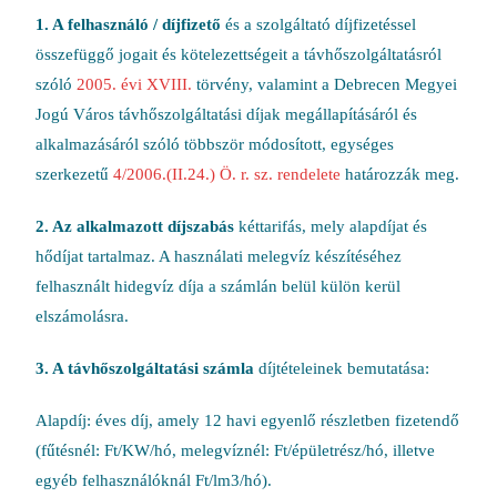
1. A felhasználó / díjfizető
és a szolgáltató díjfizetéssel
összefüggő jogait és kötelezettségeit a távhőszolgáltatásról
szóló
2005. évi XVIII.
törvény, valamint a Debrecen Megyei
Jogú Város távhőszolgáltatási díjak megállapításáról és
alkalmazásáról szóló többször módosított, egységes
szerkezetű
4/2006.(II.24.) Ö. r. sz. rendelete
határozzák meg.
2. Az alkalmazott díjszabás
kéttarifás, mely alapdíjat és
hődíjat tartalmaz. A használati melegvíz készítéséhez
felhasznált hidegvíz díja a számlán belül külön kerül
elszámolásra.
3. A távhőszolgáltatási számla
díjtételeinek bemutatása:
Alapdíj: éves díj, amely 12 havi egyenlő részletben fizetendő
(fűtésnél: Ft/KW/hó, melegvíznél: Ft/épületrész/hó, illetve
egyéb felhasználóknál Ft/lm3/hó).