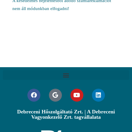
A késedelmes bejelentésből adódó számlareklamációt
nem áll módunkban elfogadni!
Debreceni Hőszolgáltató Zrt. | A Debreceni
Vagyonkezelő Zrt. tagvállalata