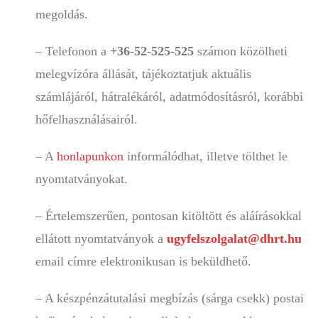
megoldás.
– Telefonon a
+36-52-525-525
számon közölheti
melegvízóra állását, tájékoztatjuk aktuális
számlájáról, hátralékáról, adatmódosításról, korábbi
hőfelhasználásairól.
– A
honlapunkon
informálódhat, illetve tölthet le
nyomtatványokat.
– Értelemszerűen, pontosan kitöltött és aláírásokkal
ellátott nyomtatványok a
ugyfelszolgalat@dhrt.hu
email címre elektronikusan is beküldhető.
– A készpénzátutalási megbízás (sárga csekk) postai