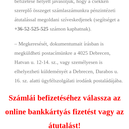
befizetése helyett javasoljuk, hogy a csekken
szereplő összeget számlaszámunkra pénzintézeti
átutalással megoldani szíveskedjenek (segítséget a
+36-52-525-525
számon kaphatnak).
– Megkeresését, dokumentumait írásban is
megküldheti postacímünkre a 4025 Debrecen,
Hatvan u. 12-14. sz., vagy személyesen is
elhelyezheti küldeményét a Debrecen, Darabos u.
16. sz. alatti ügyfélszolgálati irodánk postaládájába.
Számlái befizetéséhez válassza az
online bankkártyás fizetést vagy az
átutalást!