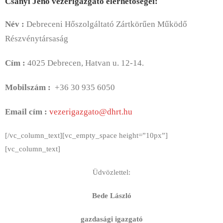
Csányi Jenő vezérigazgató elérhetőségei:
Név :
Debreceni Hőszolgáltató Zártkörűen Működő
Részvénytársaság
Cím :
4025 Debrecen, Hatvan u. 12-14.
Mobilszám :
+36 30 935 6050
Email cím :
vezerigazgato@dhrt.hu
[/vc_column_text][vc_empty_space height=”10px”]
[vc_column_text]
Üdvözlettel:
Bede László
gazdasági igazgató