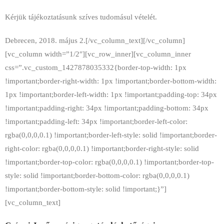
Kérjük tájékoztatásunk szíves tudomásul vételét.
Debrecen, 2018. május 2.[/vc_column_text][/vc_column]
[vc_column width=”1/2″][vc_row_inner][vc_column_inner
css=”.vc_custom_1427878035332{border-top-width: 1px
!important;border-right-width: 1px !important;border-bottom-width:
1px !important;border-left-width: 1px !important;padding-top: 34px
!important;padding-right: 34px !important;padding-bottom: 34px
!important;padding-left: 34px !important;border-left-color:
rgba(0,0,0,0.1) !important;border-left-style: solid !important;border-
right-color: rgba(0,0,0,0.1) !important;border-right-style: solid
!important;border-top-color: rgba(0,0,0,0.1) !important;border-top-
style: solid !important;border-bottom-color: rgba(0,0,0,0.1)
!important;border-bottom-style: solid !important;}”]
[vc_column_text]