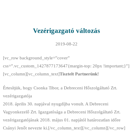
Vezérigazgató változás
2019-08-22
[vc_row background_style=”cover”
css=”.vc_custom_1427877173647{margin-top: 20px !important;}”]
[vc_column][vc_column_text]
Tisztelt Partnerünk!
Értesítjük, hogy Csonka Tibor, a Debreceni Hőszolgáltató Zrt.
vezérigazgatója
2018. április 30. napjával nyugdíjba vonult.
A Debreceni
Vagyonkezelő Zrt. Igazgatósága a Debreceni Hőszolgáltató Zrt.
vezérigazgatójának 2018. május 01. napjától határozatlan időre
Csányi Jenőt nevezte ki.[/vc_column_text][/vc_column][/vc_row]