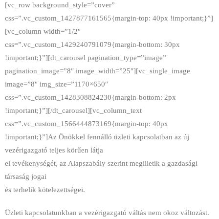
[vc_row background_style=”cover”
css=”.vc_custom_1427877161565{margin-top: 40px !important;}”]
[vc_column width=”1/2″
css=”.vc_custom_1429240791079{margin-bottom: 30px
!important;}”][dt_carousel pagination_type=”image”
pagination_image=”8″ image_width=”25″][vc_single_image
image=”8″ img_size=”1170×650″
css=”.vc_custom_1428308824230{margin-bottom: 2px
!important;}”][/dt_carousel][vc_column_text
css=”.vc_custom_1566444873169{margin-top: 40px
!important;}”]Az Önökkel fennálló üzleti kapcsolatban az új
vezérigazgató teljes körűen látja
el tevékenységét, az Alapszabály szerint megilletik a gazdasági
társaság jogai
és terhelik kötelezettségei.
Üzleti kapcsolatunkban a vezérigazgató váltás nem okoz változást.