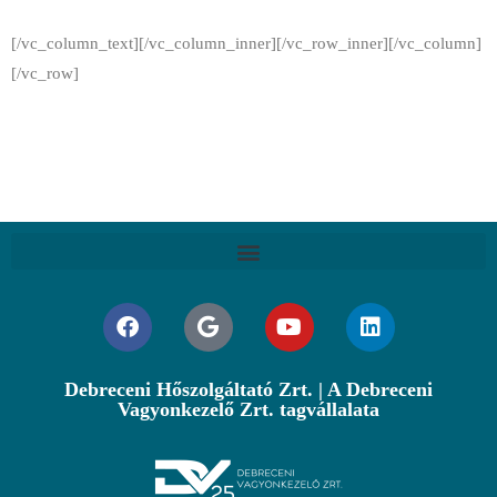
[/vc_column_text][/vc_column_inner][/vc_row_inner][/vc_column]
[/vc_row]
Debreceni Hőszolgáltató Zrt. | A Debreceni
Vagyonkezelő Zrt. tagvállalata