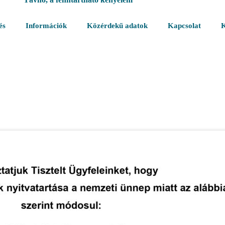
és
Információk
Közérdekű adatok
Kapcsolat
K