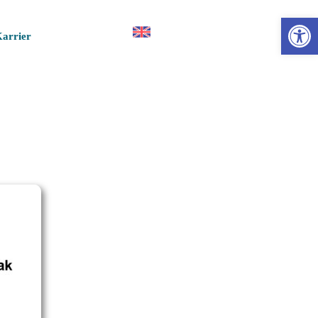
Esz
arrier