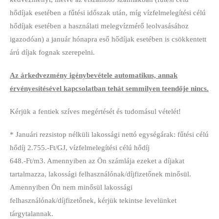
hődíjak esetében a fűtési időszak után, míg vízfelmelegítési célú
hődíjak esetében a használati melegvízmérő leolvasásához
igazodóan) a január hónapra eső hődíjak esetében is csökkentett
árú díjak fognak szerepelni.
Az árkedvezmény igénybevétele automatikus, annak
érvényesítésével kapcsolatban tehát semmilyen teendője nincs.
Kérjük a fentiek szíves megértését és tudomásul vételét!
* Januári rezsistop nélküli lakossági nettó egységárak: fűtési célú
hődíj 2.755.-Ft/GJ, vízfelmelegítési célú hődíj
648.-Ft/m3. Amennyiben az Ön számlája ezeket a díjakat
tartalmazza, lakossági felhasználónak/díjfizetőnek minősül.
Amennyiben Ön nem minősül lakossági
felhasználónak/díjfizetőnek, kérjük tekintse levelünket
tárgytalannak.