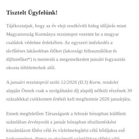
Tisztelt Ügyfelünk!
Tájékoztatjuk, hogy az év eleji rendkívüli hideg időjárás miatt
Magyarország Kormánya rezsistopot vezetett be a magyar
családok védelme érdekében. Az egyszeri intézkedés a
távfűtéses lakásokban élőket (lakossági felhasználókat és
díjfizetőket*) is mentesíti a megemelkedett januári fogyasztás
okozta többletterhek alól.
A
januári rezsistopról szóló 12/2026 (II.3) Korm. rendelet
alapján Önnek csak a szolgáltatási díj alapdíj nélküli részének 30
százalékkal csökkentett értékét kell megfizetnie 2026 januárjára.
Ennek megfelelően Társaságunk a február hónapban kiállított
számlában érvényesíti a január hónapban részfizetésként
kiszámlázott fűtési célú és vízfelmelegítési célú hődíjakra eső
kedvezményt, illetve az elszámoló számlákban (fűtési célú