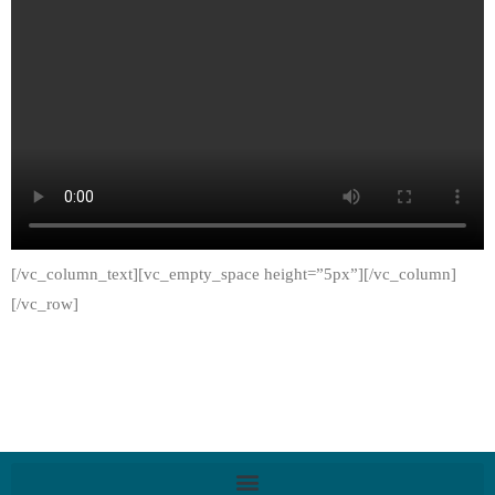
[/vc_column_text][vc_empty_space height=”5px”][/vc_column]
[/vc_row]