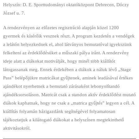
Helyszín: D. E. Sporttudományi oktatóközpont Debrecen, Dóczy
József u. 7.
A rendezvényen az előzetes regisztráció alapján közel 1200
gyermek és kísérőik vesznek részt. A program kezdetén a vendégek
a lelátón helyezkednek el, ahol látványos bemutatóval igyekszünk
felkelteni az érdeklődésüket a műszaki pálya iránt. A rendezvény
ideje alatt a diákokat motiválják, hogy minél több kiállítót
látogassanak meg. Ennek érdekében a diákok a náluk lévő „Stage
Pass” belépőjükre matricákat gyűjtenek, aminek leadásával értékes
ajándékot nyerhetnek a bemutató zárásaként lebonyolítandó
ajándéksorsoláson. Matricát csak a standon aktív érdeklődést mutató
diákok kaphatnak, hogy ne csak a „matrica gyűjtés” legyen a cél. A
kiállítás folyamán házigazdánk segítségével folyamatosan
tájékoztatjuk a kilátogató diákokat a helyszínen megtekinthető
aktivitásokról.