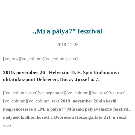
„Mi a pálya?” fesztivál
2019-11-26
[vc_row][vc_column][vc_column_text]
2019. november 26 |
Helyszín: D. E. Sporttudományi
oktatóközpont Debrecen, Dóczy József u. 7.
[/vc_column_text][vc_separator][/vc_column][/vc_row][vc_row]
[vc_column][vc_column_text]
2019. november 26-án kerül
megrendezésre a „Mi a pálya?” Műszaki pályaválasztó fesztivál,
melynek kiállítói között a Debreceni Hőszolgáltató Zrt. is részt
vesz