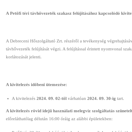
A Petőfi téri távhővezeték szakasz felújításához kapcsolódó
kivit
A Debreceni Hőszolgáltató Zrt. részéről a tevékenység végrehajtásáva
távhővezeték felújítását végzi. A felújítással érintett nyomvonal sza
korlátozását jelenti.
A kivitelezés időbeni ütemezése:
A kivitelezés
2024. 09. 02-től
várhatóan
2024. 09. 30-ig
tart.
A kivitelezés rövid idejű használati melegvíz szolgáltatás szünetelt
előreláthatólag délután 16:00 óráig az alábbi épületekben: