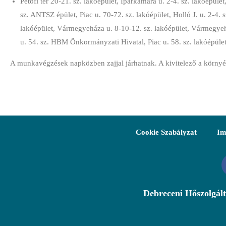
Petőfi tér 20-21. sz. lakóépület, Iparkamara u. 2-4. sz. lakóépület,
sz. ANTSZ épület, Piac u. 70-72. sz. lakóépület, Holló J. u. 2-4. s
lakóépület, Vármegyeháza u. 8-10-12. sz. lakóépület, Vármegyeház
u. 54. sz. HBM Önkormányzati Hivatal, Piac u. 58. sz. lakóépüle
A munkavégzések napközben zajjal járhatnak. A kivitelező a környé
Cookie Szabályzat
Im
Debreceni Hőszolgált