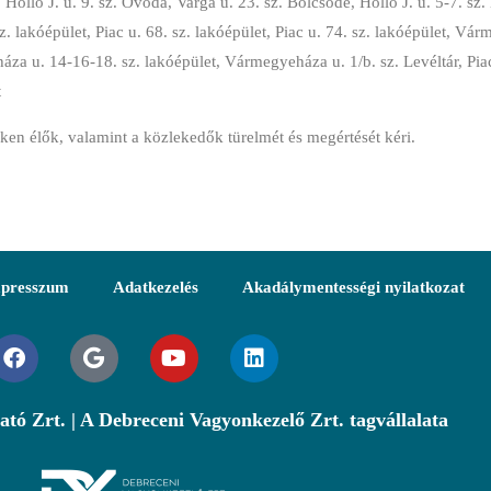
 Holló J. u. 9. sz. Óvoda, Varga u. 23. sz. Bölcsőde, Holló J. u. 5-7. sz. 
z. lakóépület, Piac u. 68. sz. lakóépület, Piac u. 74. sz. lakóépület, Vá
a u. 14-16-18. sz. lakóépület, Vármegyeháza u. 1/b. sz. Levéltár, Piac 
t
ken élők, valamint a
közlekedők türelmét és megértését kéri.
presszum
Adatkezelés
Akadálymentességi nyilatkozat
ató Zrt. | A Debreceni Vagyonkezelő Zrt. tagvállalata