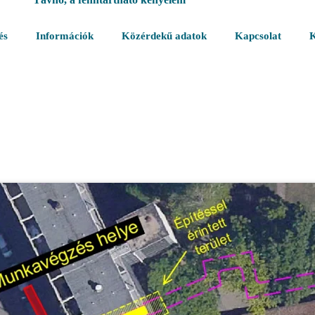
és
Információk
Közérdekű adatok
Kapcsolat
K