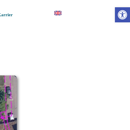
Esz
arrier