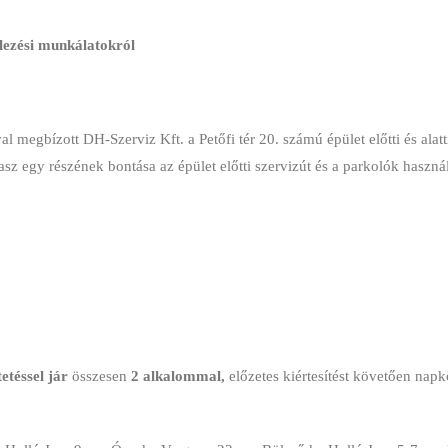
elezési munkálatokról
l megbízott DH-Szerviz Kft. a Petőfi tér 20. számú épület előtti és alatt
kasz egy részének bontása az épület előtti szervizút és a parkolók haszn
etéssel jár
összesen
2
alkalommal,
előzetes kiértesítést követően napk