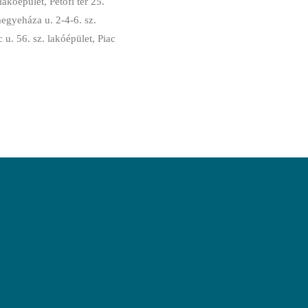
lakóépület, Petőfi tér 25.
rmegyeháza u. 2-4-6. sz.
u. 56. sz. lakóépület, Piac