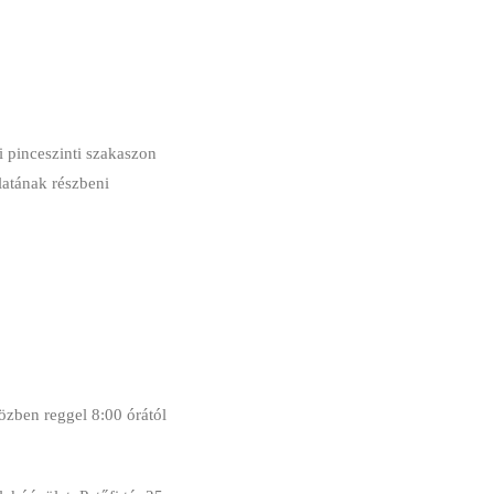
i pinceszinti szakaszon
álatának részbeni
özben reggel 8:00 órától