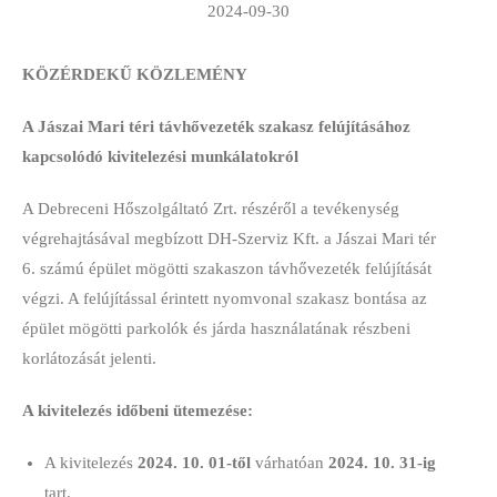
2024-09-30
KÖZÉRDEKŰ KÖZLEMÉNY
A Jászai Mari téri távhővezeték szakasz felújításához
kapcsolódó
kivitelezési munkálatokról
A Debreceni Hőszolgáltató Zrt. részéről a tevékenység
végrehajtásával megbízott DH-Szerviz Kft. a Jászai Mari tér
6. számú épület mögötti szakaszon távhővezeték felújítását
végzi. A felújítással érintett nyomvonal szakasz bontása az
épület mögötti parkolók és járda használatának részbeni
korlátozását jelenti.
A kivitelezés időbeni ütemezése:
A kivitelezés
2024.
10. 01-től
várhatóan
2024. 10. 31-ig
tart.