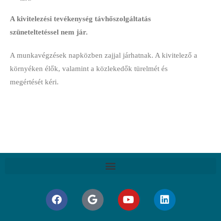
A kivitelezési tevékenység távhőszolgáltatás
szüneteltetéssel nem jár.
A munkavégzések napközben zajjal járhatnak. A kivitelező a
környéken élők, valamint a közlekedők türelmét és
megértését kéri.