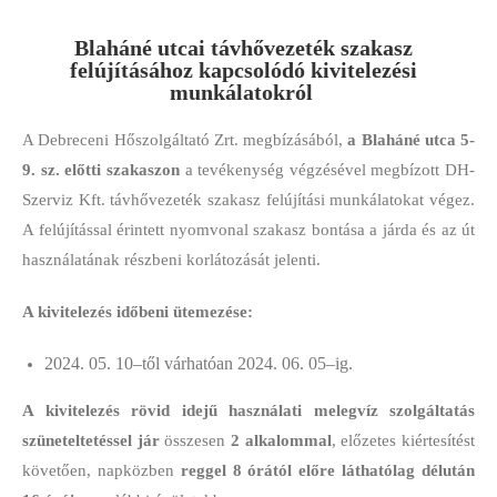
Blaháné utcai távhővezeték szakasz
felújításához kapcsolódó
kivitelezési
munkálatokról
A Debreceni Hőszolgáltató Zrt. megbízásából,
a Blaháné utca 5-
9. sz. előtti szakaszon
a tevékenység végzésével megbízott DH-
Szerviz Kft. távhővezeték szakasz felújítási munkálatokat végez.
A felújítással érintett nyomvonal szakasz bontása a járda és az út
használatának részbeni korlátozását jelenti.
A kivitelezés időbeni ütemezése:
2024. 05. 10–től várhatóan 2024. 06. 05–ig.
A kivitelezés rövid idejű használati melegvíz szolgáltatás
szüneteltetéssel jár
összesen
2 alkalommal
, előzetes kiértesítést
követően, napközben
reggel 8 órától előre láthatólag délután