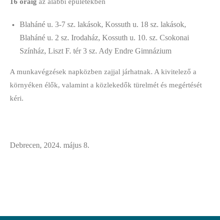
16 óráig
az alábbi épületekben
Blaháné u. 3-7 sz. lakások, Kossuth u. 18 sz. lakások,
Blaháné u. 2 sz. Irodaház, Kossuth u. 10. sz. Csokonai
Színház, Liszt F. tér 3 sz. Ady Endre Gimnázium
A munkavégzések napközben zajjal járhatnak. A kivitelező a
környéken élők, valamint a
közlekedők türelmét és megértését
kéri.
Debrecen, 2024. május 8.