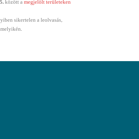
5.
között a
megjelölt területeken
yiben sikertelen a leolvasás,
lamelyikén.