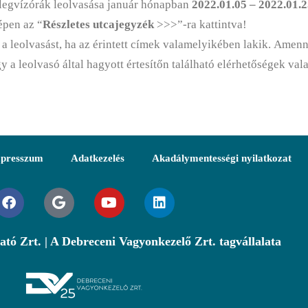
melegvízórák leolvasása január hónapban
2022.01.05 – 2022.01.2
épen az “
Részletes utcajegyzék
>>>”-ra kattintva!
a leolvasást, ha az érintett címek valamelyikében lakik. Amenn
y a leolvasó által hagyott értesítőn található elérhetőségek va
presszum
Adatkezelés
Akadálymentességi nyilatkozat
ató Zrt. | A Debreceni Vagyonkezelő Zrt. tagvállalata