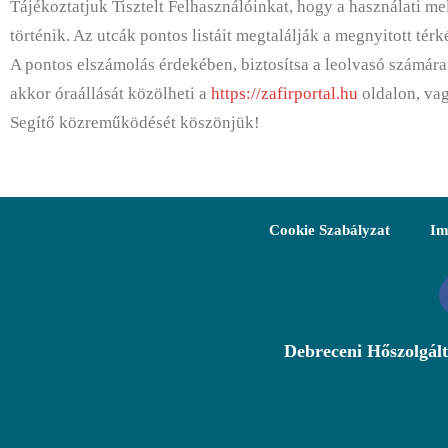
Tájékoztatjuk Tisztelt Felhasználóinkat, hogy a használati 
történik. Az utcák pontos listáit megtalálják a megnyitott térk
A pontos elszámolás érdekében, biztosítsa a leolvasó számára 
akkor óraállását közölheti a
https://zafirportal.hu
oldalon, vag
Segítő közreműködését köszönjük!
Cookie Szabályzat
Im
Debreceni Hőszolgált