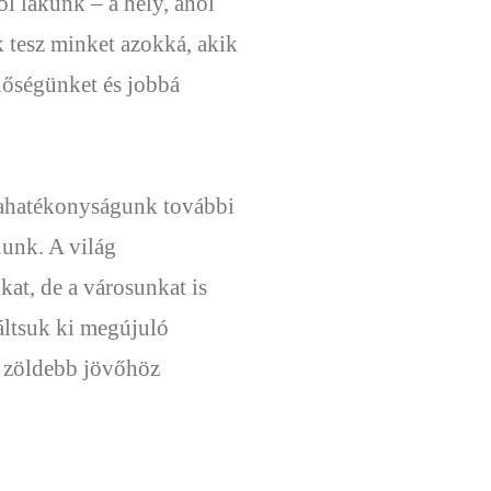
 lakunk – a hely, ahol
k tesz minket azokká, akik
őségünket és jobbá
giahatékonyságunk további
nunk. A világ
kat, de a városunkat is
áltsuk ki megújuló
s zöldebb jövőhöz