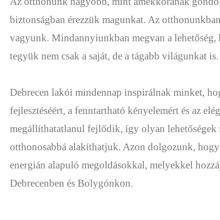
Az otthonunk nagyobb, mint amekkorának gondolju
biztonságban érezzük magunkat. Az otthonunkban át
vagyunk. Mindannyiunkban megvan a lehetőség, h
tegyük nem csak a saját, de a tágabb világunkat is.
Debrecen lakói mindennap inspirálnak minket, hog
fejlesztéséért, a fenntartható kényelemért és az e
megállíthatatlanul fejlődik, így olyan lehetőségek
otthonosabbá alakíthatjuk. Azon dolgozunk, hogy 
energián alapuló megoldásokkal, melyekkel hozzá
Debrecenben és Bolygónkon.