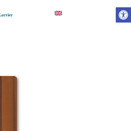
Esz
arrier