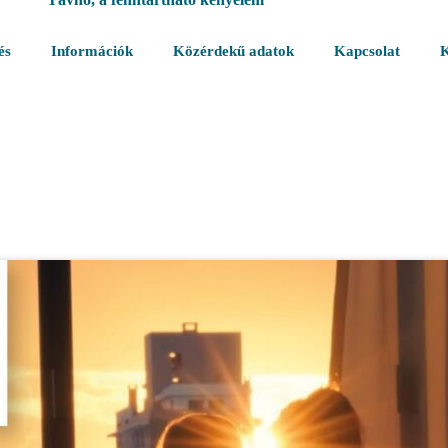
és
Információk
Közérdekű adatok
Kapcsolat
K