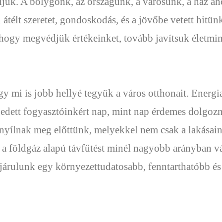
k. A bolygónk, az országunk, a városunk, a ház ahol
élt szeretet, gondoskodás, és a jövőbe vetett hitün
ogy megvédjük értékeinket, tovább javítsuk életmin
y mi is jobb hellyé tegyük a város otthonait. Ener
légedett fogyasztóinkért nap, mint nap érdemes dolgoz
 nyílnak meg előttünk, melyekkel nem csak a lakásain
a földgáz alapú távfűtést minél nagyobb arányban v
járulunk egy környezettudatosabb, fenntarthatóbb é